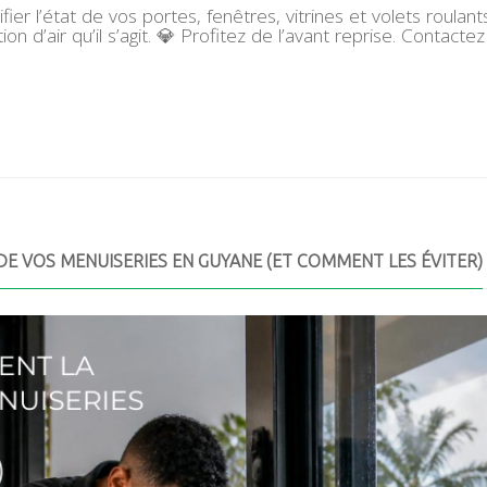
ier l’état de vos portes, fenêtres, vitrines et volets roulan
tion d’air qu’il s’agit. 💎 Profitez de l’avant reprise. Cont
 DE VOS MENUISERIES EN GUYANE (ET COMMENT LES ÉVITER)