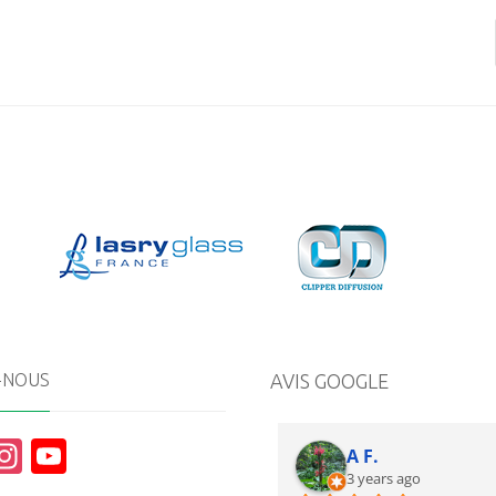
-NOUS
AVIS GOOGLE
In
Y
A F.
st
o
3 years ago