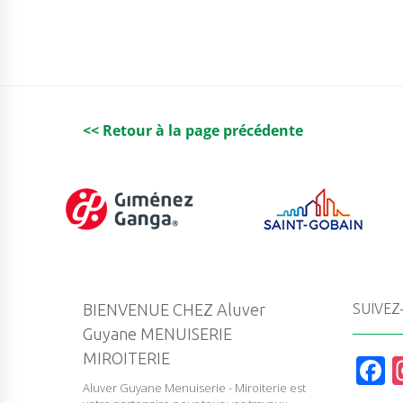
<< Retour à la page précédente
BIENVENUE CHEZ Aluver
SUIVEZ
Guyane MENUISERIE
MIROITERIE
F
Aluver Guyane Menuiserie - Miroiterie est
a