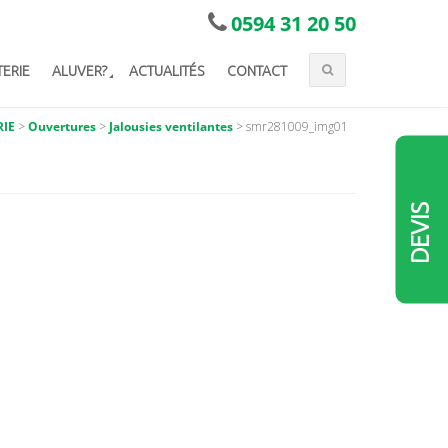
0594 31 20 50
TERIE
ALUVER?
ACTUALITÉS
CONTACT
RIE
>
Ouvertures
>
Jalousies ventilantes
>
smr281009_img01
DEVIS