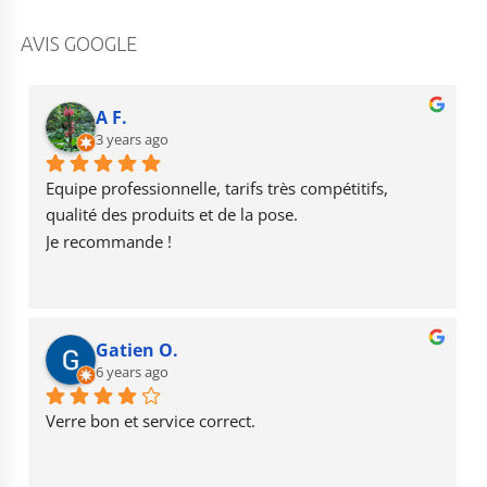
a
st
o
c
a
u
AVIS GOOGLE
e
g
T
b
r
u
A F.
o
3 years ago
a
b
o
m
e
Equipe professionnelle, tarifs très compétitifs, 
k
qualité des produits et de la pose.
Je recommande !
Gatien O.
6 years ago
Verre bon et service correct.