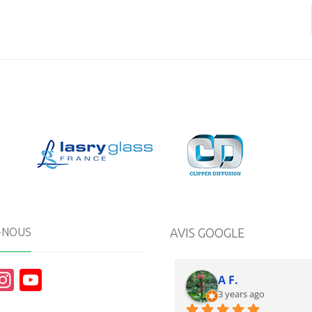
-NOUS
AVIS GOOGLE
In
Y
A F.
st
o
3 years ago