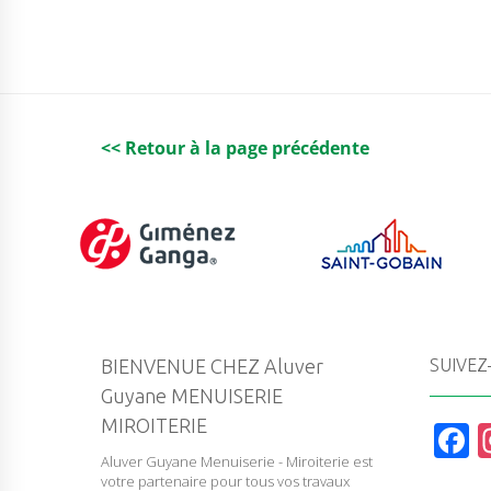
<< Retour à la page précédente
BIENVENUE CHEZ Aluver
SUIVEZ
Guyane MENUISERIE
MIROITERIE
F
Aluver Guyane Menuiserie - Miroiterie est
a
votre partenaire pour tous vos travaux