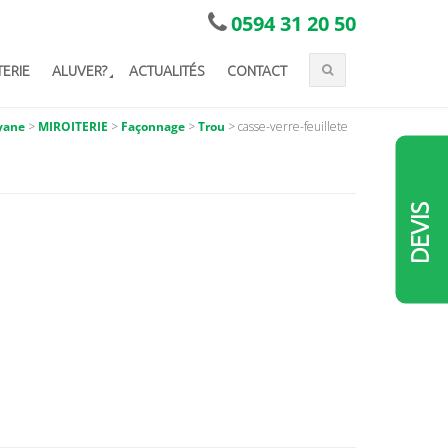
0594 31 20 50
TERIE
ALUVER?
ACTUALITÉS
CONTACT
yane
>
MIROITERIE
>
Façonnage
>
Trou
>
casse-verre-feuillete
DEVIS