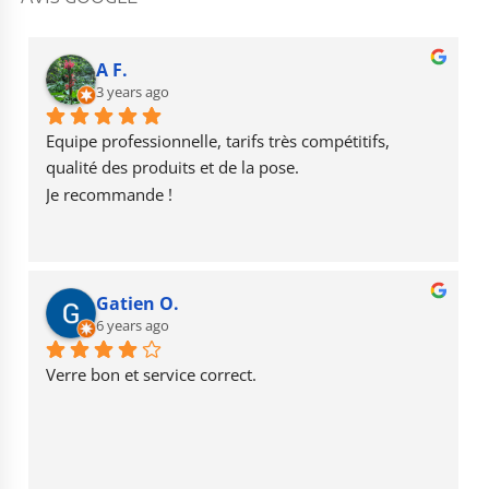
c
a
u
e
g
T
b
r
u
A F.
o
3 years ago
a
b
o
m
e
Equipe professionnelle, tarifs très compétitifs, 
k
qualité des produits et de la pose.
Je recommande !
Gatien O.
6 years ago
Verre bon et service correct.