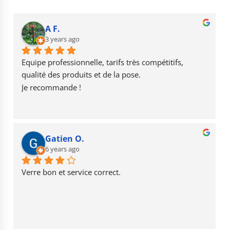
e
g
T
b
r
u
A F.
o
3 years ago
a
b
o
m
e
Equipe professionnelle, tarifs très compétitifs, 
k
qualité des produits et de la pose.
Je recommande !
Gatien O.
6 years ago
Verre bon et service correct.