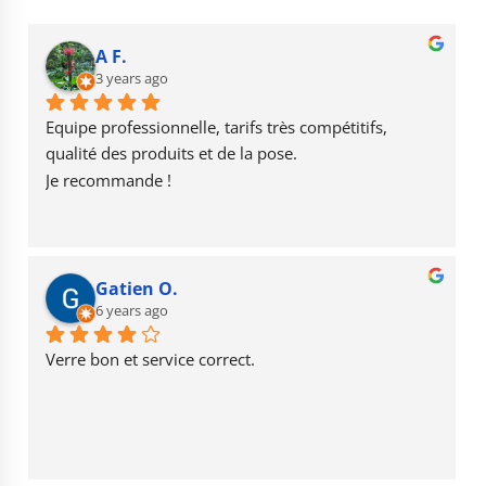
e
g
T
b
r
u
A F.
o
3 years ago
a
b
o
m
e
Equipe professionnelle, tarifs très compétitifs, 
k
qualité des produits et de la pose.
Je recommande !
Gatien O.
6 years ago
Verre bon et service correct.