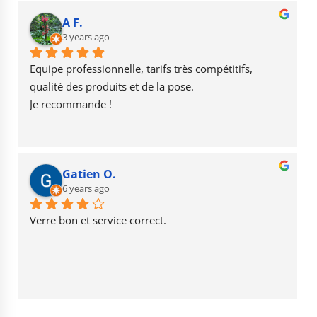
e
g
T
b
r
u
A F.
o
3 years ago
a
b
o
m
e
Equipe professionnelle, tarifs très compétitifs, 
k
qualité des produits et de la pose.
Je recommande !
Gatien O.
6 years ago
Verre bon et service correct.