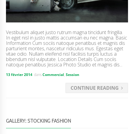
Vestibulum aliquet justo rutrum magna tincidunt fringilla.
In eget nisl in justo mattis accumsan eu nec magna. Basic
Information Cum sociis natoque penatibus et magnis dis
parturient montes, nascetur ridiculus mus. Egestas eget
vitae odio. Nullam eleifend nisl facilisis turpis luctus a
bibendum nisl vulputate. Location Details Cum sociis
natoque penatibus Jessica Photo Studio et magnis dis...
13 février 2014
dans
Commercial
,
Session
CONTINUE READING
GALLERY: STOCKING FASHION