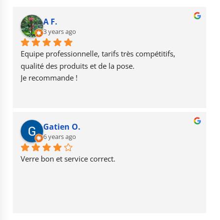
e
g
T
b
r
u
A F.
o
3 years ago
a
b
o
m
e
Equipe professionnelle, tarifs très compétitifs, 
k
qualité des produits et de la pose.
Je recommande !
Gatien O.
6 years ago
Verre bon et service correct.