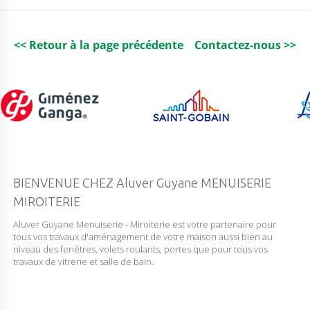
I
G
E
C
<< Retour à la page précédente
Contactez-nous >>
L
A
I
R
BIENVENUE CHEZ Aluver Guyane MENUISERIE
MIROITERIE
Aluver Guyane Menuiserie - Miroiterie est votre partenaire pour
tous vos travaux d'aménagement de votre maison aussi bien au
niveau des fenêtres, volets roulants, portes que pour tous vos
travaux de vitrerie et salle de bain.