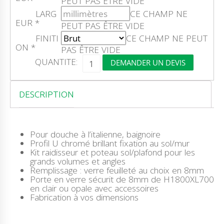
PEUT PAS ÊTRE VIDE
LARG
CE CHAMP NE
EUR
*
PEUT PAS ÊTRE VIDE
FINITI
CE CHAMP NE PEUT
ON
*
PAS ÊTRE VIDE
Q
QUANTITE:
DEMANDER UN DEVIS
U
A
N
T
DESCRIPTION
I
T
É
D
Pour douche à l’italienne, baignoire
E
Profil U chromé brillant fixation au sol/mur
L
Kit raidisseur et poteau sol/plafond pour les
A
grands volumes et angles
C
Remplissage : verre feuilleté au choix en 8mm
O
Porte en verre sécurit de 8mm de H1800XL700
B
en clair ou opale avec accessoires
E
Fabrication à vos dimensions
L
B
E