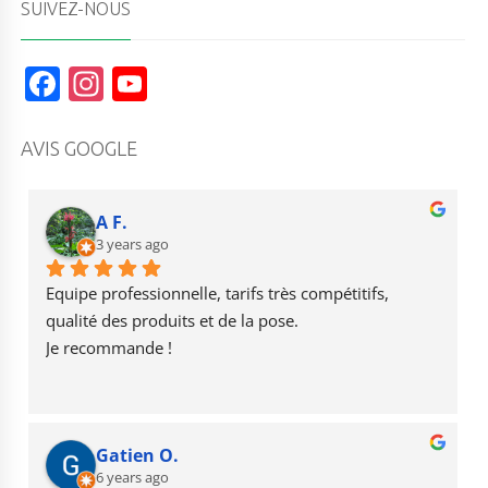
SUIVEZ-NOUS
F
In
Y
a
st
o
c
a
u
AVIS GOOGLE
e
g
T
b
r
u
A F.
o
3 years ago
a
b
o
m
e
Equipe professionnelle, tarifs très compétitifs, 
k
qualité des produits et de la pose.
Je recommande !
Gatien O.
6 years ago