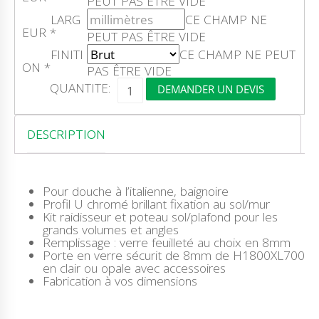
PEUT PAS ÊTRE VIDE
LARG
CE CHAMP NE
EUR
*
PEUT PAS ÊTRE VIDE
FINITI
CE CHAMP NE PEUT
ON
*
PAS ÊTRE VIDE
Q
QUANTITE:
DEMANDER UN DEVIS
U
A
N
T
DESCRIPTION
I
T
É
D
Pour douche à l’italienne, baignoire
E
Profil U chromé brillant fixation au sol/mur
L
Kit raidisseur et poteau sol/plafond pour les
A
grands volumes et angles
C
Remplissage : verre feuilleté au choix en 8mm
O
Porte en verre sécurit de 8mm de H1800XL700
B
en clair ou opale avec accessoires
E
Fabrication à vos dimensions
L
L
I