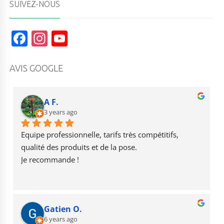
SUIVEZ-NOUS
F
In
Y
a
st
o
c
a
u
AVIS GOOGLE
e
g
T
b
r
u
A F.
o
3 years ago
a
b
o
m
e
Equipe professionnelle, tarifs très compétitifs, 
k
qualité des produits et de la pose.
Je recommande !
Gatien O.
6 years ago