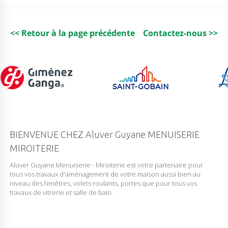
G
H
T
B
<< Retour à la page précédente
Contactez-nous >>
R
O
W
N
BIENVENUE CHEZ Aluver Guyane MENUISERIE
MIROITERIE
Aluver Guyane Menuiserie - Miroiterie est votre partenaire pour
tous vos travaux d'aménagement de votre maison aussi bien au
niveau des fenêtres, volets roulants, portes que pour tous vos
travaux de vitrerie et salle de bain.