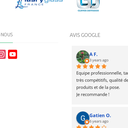
I
G
H
T
-NOUS
AVIS GOOGLE
In
Y
A F.
st
o
3 years ago
a
u
Equipe professionnelle, tari
g
T
très compétitifs, qualité de
produits et de la pose.
r
u
Je recommande !
a
b
m
e
Gatien O.
6 years ago