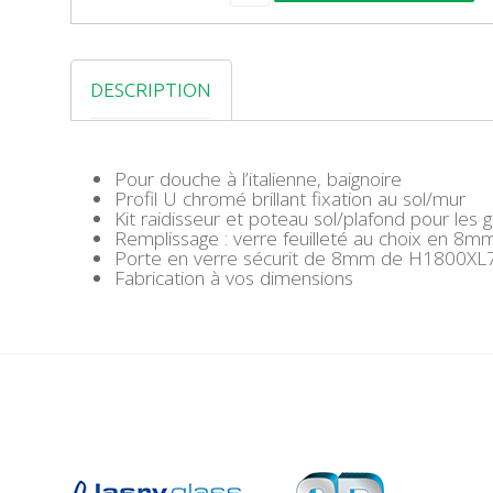
A
N
T
I
DESCRIPTION
T
É
D
E
L
Pour douche à l’italienne, baignoire
A
Profil U chromé brillant fixation au sol/mur
C
Kit raidisseur et poteau sol/plafond pour les
O
Remplissage : verre feuilleté au choix en 8m
B
Porte en verre sécurit de 8mm de H1800XL70
E
Fabrication à vos dimensions
L
B
R
O
W
N
S
T
A
R
L