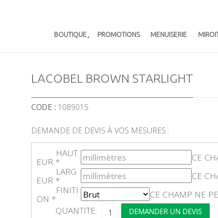
BOUTIQUE
PROMOTIONS
MENUISERIE
MIROI
LACOBEL BROWN STARLIGHT
CODE :
1089015
DEMANDE DE DEVIS À VOS MESURES :
HAUT
CE CH
EUR
*
LARG
CE CH
EUR
*
FINITI
CE CHAMP NE PE
ON
*
Q
QUANTITE:
DEMANDER UN DEVIS
U