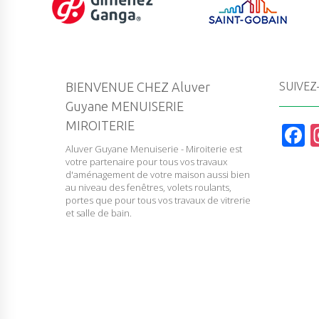
BIENVENUE CHEZ Aluver
SUIVEZ
Guyane MENUISERIE
MIROITERIE
F
Aluver Guyane Menuiserie - Miroiterie est
a
votre partenaire pour tous vos travaux
c
d'aménagement de votre maison aussi bien
au niveau des fenêtres, volets roulants,
e
portes que pour tous vos travaux de vitrerie
et salle de bain.
b
o
o
k