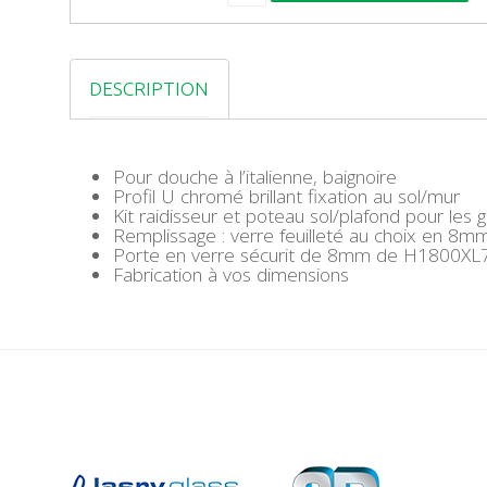
A
N
T
I
DESCRIPTION
T
É
D
E
L
Pour douche à l’italienne, baignoire
A
Profil U chromé brillant fixation au sol/mur
C
Kit raidisseur et poteau sol/plafond pour les
O
Remplissage : verre feuilleté au choix en 8m
B
Porte en verre sécurit de 8mm de H1800XL70
E
Fabrication à vos dimensions
L
E
X
T
R
A
B
L
A
N
C