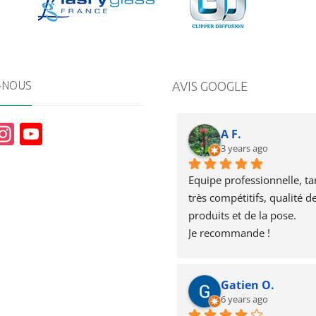
-NOUS
AVIS GOOGLE
In
Y
A F.
st
o
3 years ago
a
u
Equipe professionnelle, tari
g
T
très compétitifs, qualité de
produits et de la pose.
r
u
Je recommande !
a
b
m
e
Gatien O.
6 years ago