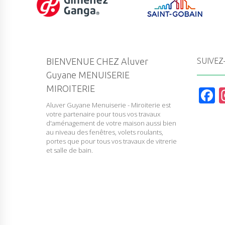
BIENVENUE CHEZ Aluver
SUIVEZ
Guyane MENUISERIE
MIROITERIE
F
Aluver Guyane Menuiserie - Miroiterie est
a
votre partenaire pour tous vos travaux
c
d'aménagement de votre maison aussi bien
au niveau des fenêtres, volets roulants,
e
portes que pour tous vos travaux de vitrerie
et salle de bain.
b
o
o
k