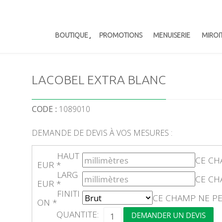
BOUTIQUE
PROMOTIONS
MENUISERIE
MIROI
LACOBEL EXTRA BLANC
CODE :
1089010
DEMANDE DE DEVIS À VOS MESURES :
HAUT
CE CH
EUR
*
LARG
CE CH
EUR
*
FINITI
CE CHAMP NE PE
ON
*
Q
QUANTITE:
DEMANDER UN DEVIS
U