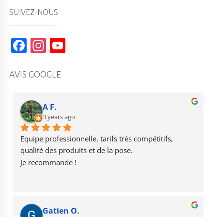
SUIVEZ-NOUS
F
In
Y
a
st
o
c
a
u
AVIS GOOGLE
e
g
T
b
r
u
A F.
o
3 years ago
a
b
o
m
e
Equipe professionnelle, tarifs très compétitifs, 
k
qualité des produits et de la pose.
Je recommande !
Gatien O.