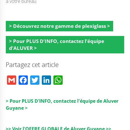
à votre bureau.
> Découvrez notre gamme de plexiglass >
> Pour PLUS D’INFO, contactez l’équipe
d’ALUVER >
Partagez cet article
G
F
T
Li
W
m
a
w
n
h
ai
c
it
k
a
> Pour PLUS D'INFO, contactez l'équipe de Aluver
l
e
t
e
ts
Guyane >
b
e
dI
A
o
r
n
p
>> Voir l'OFFRE GLOBALE de Aluver Guyane >>