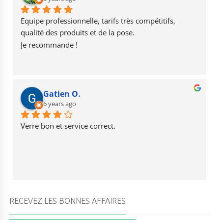
o
a
b
o
m
e
Equipe professionnelle, tarifs très compétitifs, 
k
qualité des produits et de la pose.
Je recommande !
Gatien O.
6 years ago
Verre bon et service correct.
RECEVEZ LES BONNES AFFAIRES