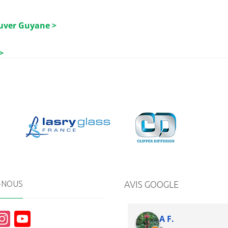
luver Guyane >
>
-NOUS
AVIS GOOGLE
In
Y
A F.