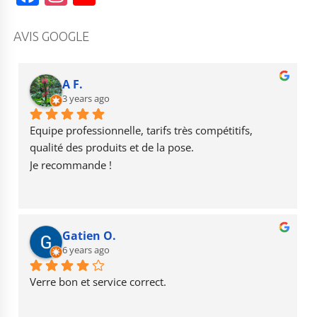
a
st
o
c
a
u
AVIS GOOGLE
e
g
T
b
r
u
A F.
o
3 years ago
a
b
o
m
e
Equipe professionnelle, tarifs très compétitifs, 
k
qualité des produits et de la pose.
Je recommande !
Gatien O.
6 years ago
Verre bon et service correct.