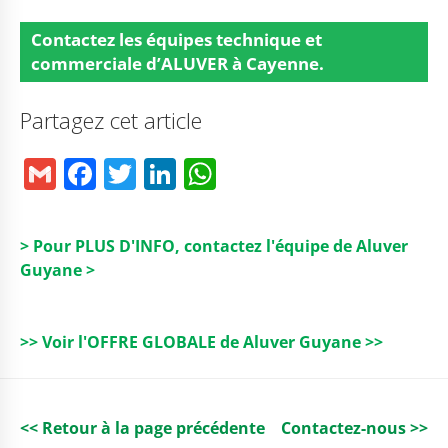
Contactez
les équipes technique et
commerciale d’ALUVER à Cayenne.
Partagez cet article
G
F
T
Li
W
m
a
w
n
h
ai
c
it
k
a
> Pour PLUS D'INFO, contactez l'équipe de Aluver
l
e
t
e
ts
Guyane >
b
e
dI
A
o
r
n
p
>> Voir l'OFFRE GLOBALE de Aluver Guyane >>
o
p
k
<< Retour à la page précédente
Contactez-nous >>