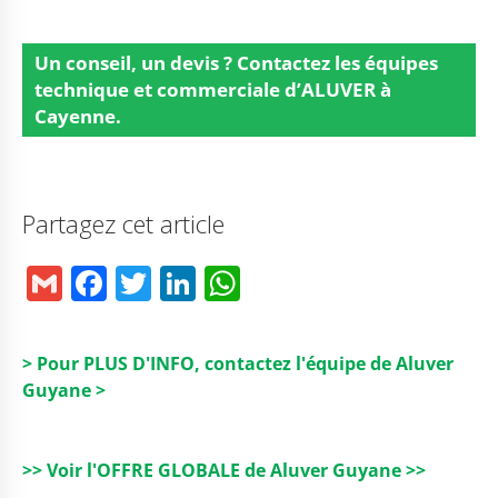
Un conseil, un devis ?
Contactez les équipes
technique et commerciale d’ALUVER à
Cayenne.
Partagez cet article
G
F
T
Li
W
m
a
w
n
h
ai
c
it
k
a
> Pour PLUS D'INFO, contactez l'équipe de Aluver
l
e
t
e
ts
Guyane >
b
e
dI
A
o
r
n
p
>> Voir l'OFFRE GLOBALE de Aluver Guyane >>
o
p