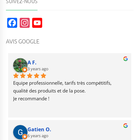
SUIVEZ-NOUS
F
In
Y
a
st
o
c
a
u
AVIS GOOGLE
e
g
T
b
r
u
A F.
o
3 years ago
a
b
o
m
e
Equipe professionnelle, tarifs très compétitifs, 
k
qualité des produits et de la pose.
Je recommande !
Gatien O.
6 years ago