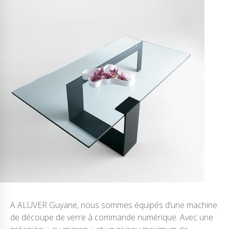
A ALUVER Guyane, nous sommes équipés d’une machine
de découpe de verre à commande numérique. Avec une