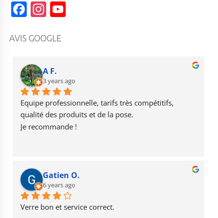
F
In
Y
a
st
o
c
a
u
AVIS GOOGLE
e
g
T
b
r
u
A F.
o
3 years ago
a
b
o
m
e
Equipe professionnelle, tarifs très compétitifs, 
k
qualité des produits et de la pose.
Je recommande !
Gatien O.
6 years ago
Verre bon et service correct.