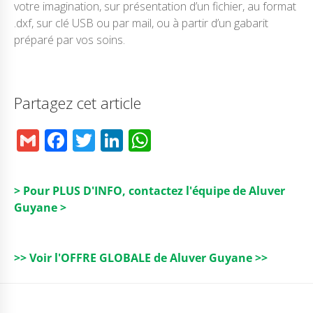
votre imagination, sur présentation d’un fichier, au format
.dxf, sur clé USB ou par mail, ou à partir d’un gabarit
préparé par vos soins.
Partagez cet article
G
F
T
Li
W
m
a
w
n
h
ai
c
it
k
a
> Pour PLUS D'INFO, contactez l'équipe de Aluver
l
e
t
e
ts
Guyane >
b
e
dI
A
o
r
n
p
>> Voir l'OFFRE GLOBALE de Aluver Guyane >>
o
p
k