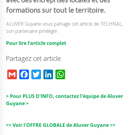
formations sur tout le territoire.
ALUVER Guyane vous partage cet article de TECHNAL,
son partenaire privilégié.
Pour lire l’article complet
Partagez cet article
G
F
T
Li
W
m
a
w
n
h
ai
c
it
k
a
> Pour PLUS D'INFO, contactez l'équipe de Aluver
l
e
t
e
ts
Guyane >
b
e
dI
A
o
r
n
p
>> Voir l'OFFRE GLOBALE de Aluver Guyane >>
o
p