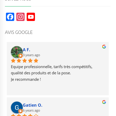
F
In
Y
a
st
o
c
a
u
AVIS GOOGLE
e
g
T
b
r
u
A F.
o
3 years ago
a
b
o
m
e
Equipe professionnelle, tarifs très compétitifs, 
k
qualité des produits et de la pose.
Je recommande !
Gatien O.
6 years ago