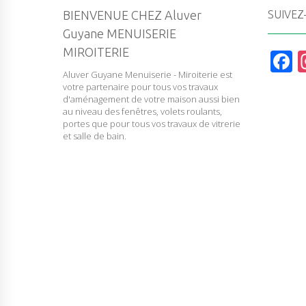
BIENVENUE CHEZ Aluver
SUIVEZ
Guyane MENUISERIE
MIROITERIE
F
Aluver Guyane Menuiserie - Miroiterie est
a
votre partenaire pour tous vos travaux
c
d'aménagement de votre maison aussi bien
au niveau des fenêtres, volets roulants,
e
portes que pour tous vos travaux de vitrerie
et salle de bain.
b
o
o
k