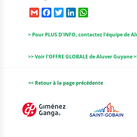
G
F
T
Li
W
m
a
w
n
h
ai
c
it
k
a
> Pour PLUS D'INFO, contactez l'équipe de A
l
e
t
e
ts
b
e
dI
A
>> Voir l'OFFRE GLOBALE de Aluver Guyane >
o
r
n
p
o
p
k
<< Retour à la page précédente