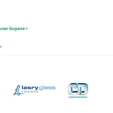
luver Guyane >
>