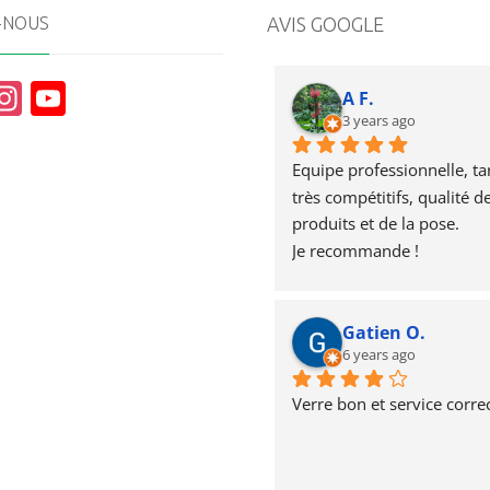
-NOUS
AVIS GOOGLE
In
Y
A F.
st
o
3 years ago
a
u
Equipe professionnelle, tari
g
T
très compétitifs, qualité de
produits et de la pose.
r
u
Je recommande !
a
b
m
e
Gatien O.
6 years ago
Verre bon et service correc