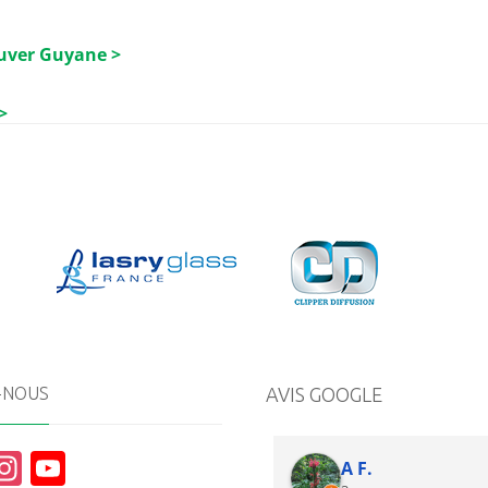
luver Guyane >
>
-NOUS
AVIS GOOGLE
In
Y
A F.