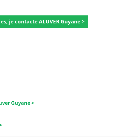
ies, je contacte ALUVER Guyane >
luver Guyane >
>