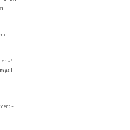
n.
ente
er » !
emps !
ement –