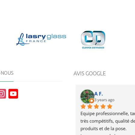
-NOUS
AVIS GOOGLE
In
Y
A F.
st
o
3 years ago
a
u
Equipe professionnelle, tari
g
T
très compétitifs, qualité de
produits et de la pose.
r
u