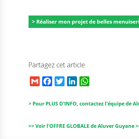
> Réaliser mon projet de belles menuiser
Partagez cet article
G
F
T
Li
W
m
a
w
n
h
ai
c
it
k
a
> Pour PLUS D'INFO, contactez l'équipe de A
l
e
t
e
ts
b
e
dI
A
>> Voir l'OFFRE GLOBALE de Aluver Guyane >
o
r
n
p