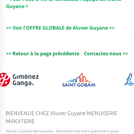
l
e
t
e
ts
Guyane >
b
e
dI
A
o
r
n
p
>> Voir l'OFFRE GLOBALE de Aluver Guyane >>
o
p
k
<< Retour à la page précédente
Contactez-nous >>
BIENVENUE CHEZ Aluver Guyane MENUISERIE
MIROITERIE
Aluver Guyane Menuiserie - Miroiterie est votre partenaire pour