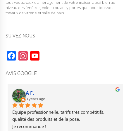
tous vos travaux d'aménagement de votre maison aussi bien au
niveau des fenêtres, volets roulants, portes que pour tous vos
travaux de vitrerie et salle de bain.
SUIVEZ-NOUS
F
In
Y
a
st
o
c
a
u
AVIS GOOGLE
e
g
T
b
r
u
A F.
o
3 years ago
a
b
o
m
e
Equipe professionnelle, tarifs très compétitifs, 
k
qualité des produits et de la pose.
Je recommande !