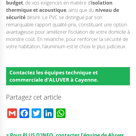
budget
, de vos exigences en matière d’
isolation
thermique et acoustique
, ainsi que du
niveau de
sécurité
désiré. Le PVC se distingue par son
remarquable rapport qualité-prix, constituant une option
avantageuse pour améliorer l’isolation de votre domicile à
moindre coût. En revanche, pour renforcer la sécurité de
votre habitation, l’aluminium est le choix le plus judicieux.
Contactez
les équipes technique et
commerciale d’ALUVER à Cayenne.
Partagez cet article
G
F
T
Li
W
m
a
w
n
h
ai
c
it
k
a
> Pour PLUS D'INFO, contactez l'équipe de Aluver