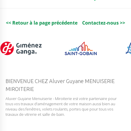
o
p
k
<< Retour à la page précédente
Contactez-nous >>
BIENVENUE CHEZ Aluver Guyane MENUISERIE
MIROITERIE
Aluver Guyane Menuiserie - Miroiterie est votre partenaire pour
tous vos travaux d'aménagement de votre maison aussi bien au
niveau des fenêtres, volets roulants, portes que pour tous vos
travaux de vitrerie et salle de bain.