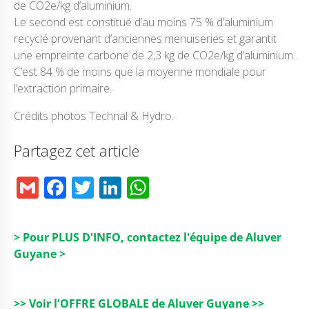
de CO2e/kg d’aluminium.
Le second est constitué d’au moins 75 % d’aluminium
recyclé provenant d’anciennes menuiseries et garantit
une empreinte carbone de 2,3 kg de CO2e/kg d’aluminium.
C’est 84 % de moins que la moyenne mondiale pour
l’extraction primaire.
Crédits photos Technal & Hydro.
Partagez cet article
G
F
T
Li
W
m
a
w
n
h
ai
c
it
k
a
> Pour PLUS D'INFO, contactez l'équipe de Aluver
l
e
t
e
ts
Guyane >
b
e
dI
A
o
r
n
p
>> Voir l'OFFRE GLOBALE de Aluver Guyane >>