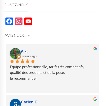
SUIVEZ-NOUS
F
In
Y
a
st
o
c
a
u
AVIS GOOGLE
e
g
T
b
r
u
A F.
o
3 years ago
a
b
o
m
e
Equipe professionnelle, tarifs très compétitifs, 
k
qualité des produits et de la pose.
Je recommande !
Gatien O.