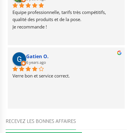
o
a
b
o
m
e
Equipe professionnelle, tarifs très compétitifs, 
k
qualité des produits et de la pose.
Je recommande !
Gatien O.
6 years ago
Verre bon et service correct.
RECEVEZ LES BONNES AFFAIRES