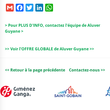
G
F
T
Li
W
m
a
w
n
h
ai
c
it
k
a
> Pour PLUS D'INFO, contactez l'équipe de Aluver
l
e
t
e
ts
Guyane >
b
e
dI
A
o
r
n
p
>> Voir l'OFFRE GLOBALE de Aluver Guyane >>
o
p
k
<< Retour à la page précédente
Contactez-nous >>