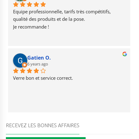
o
a
b
o
m
e
Equipe professionnelle, tarifs très compétitifs, 
k
qualité des produits et de la pose.
Je recommande !
Gatien O.
6 years ago
Verre bon et service correct.
RECEVEZ LES BONNES AFFAIRES