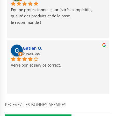
o
a
b
o
m
e
Equipe professionnelle, tarifs très compétitifs, 
k
qualité des produits et de la pose.
Je recommande !
Gatien O.
6 years ago
Verre bon et service correct.
RECEVEZ LES BONNES AFFAIRES