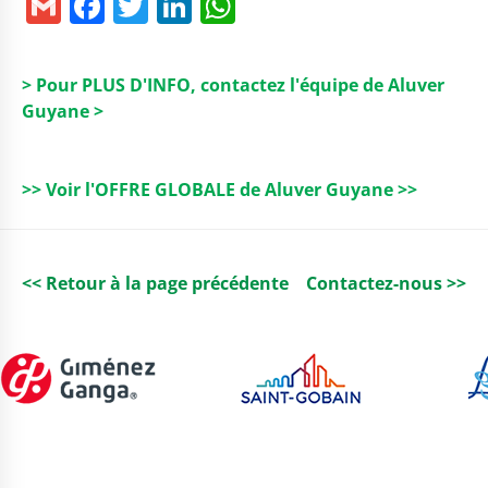
G
F
T
Li
W
m
a
w
n
h
ai
c
it
k
a
> Pour PLUS D'INFO, contactez l'équipe de Aluver
l
e
t
e
ts
Guyane >
b
e
dI
A
o
r
n
p
>> Voir l'OFFRE GLOBALE de Aluver Guyane >>
o
p
k
<< Retour à la page précédente
Contactez-nous >>