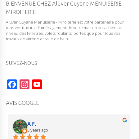
BIENVENUE CHEZ Aluver Guyane MENUISERIE
MIROITERIE
Aluver Guyane Menuiserie - Miroiterie est votre partenaire pour
tous vos travaux d'aménagement de votre maison aussi bien au
niveau des fenêtres, volets roulants, portes que pour tous vos
travaux de vitrerie et salle de bain.
SUIVEZ-NOUS
F
In
Y
a
st
o
c
a
u
AVIS GOOGLE
e
g
T
b
r
u
A F.
o
3 years ago
a
b