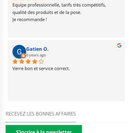
o
m
e
Equipe professionnelle, tarifs très compétitifs, 
k
qualité des produits et de la pose.
Je recommande !
Gatien O.
6 years ago
Verre bon et service correct.
RECEVEZ LES BONNES AFFAIRES
S’incrire à la newsletter