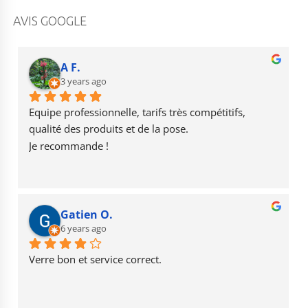
a
st
o
c
a
u
AVIS GOOGLE
e
g
T
b
r
u
A F.
o
3 years ago
a
b
o
m
e
Equipe professionnelle, tarifs très compétitifs, 
k
qualité des produits et de la pose.
Je recommande !
Gatien O.
6 years ago
Verre bon et service correct.