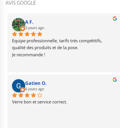
c
a
u
AVIS GOOGLE
e
g
T
b
r
u
A F.
o
3 years ago
a
b
o
m
e
Equipe professionnelle, tarifs très compétitifs, 
k
qualité des produits et de la pose.
Je recommande !
Gatien O.
6 years ago
Verre bon et service correct.