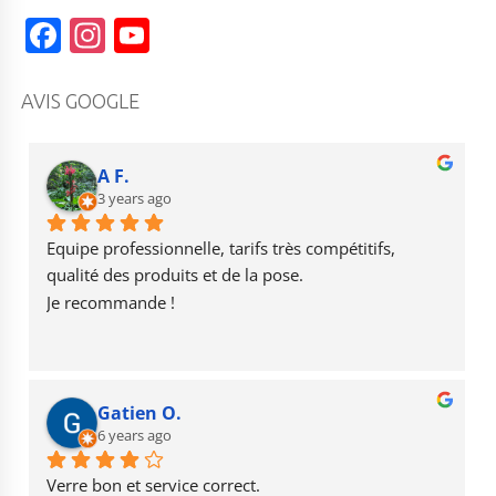
F
In
Y
a
st
o
c
a
u
AVIS GOOGLE
e
g
T
b
r
u
A F.
o
3 years ago
a
b
o
m
e
Equipe professionnelle, tarifs très compétitifs, 
k
qualité des produits et de la pose.
Je recommande !
Gatien O.
6 years ago
Verre bon et service correct.