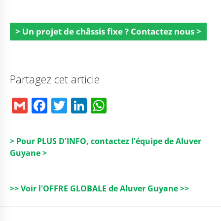
> Un projet de châssis fixe ? Contactez nous >
Partagez cet article
G
F
T
Li
W
m
a
w
n
h
ai
c
it
k
a
> Pour PLUS D'INFO, contactez l'équipe de Aluver
l
e
t
e
ts
Guyane >
b
e
dI
A
o
r
n
p
>> Voir l'OFFRE GLOBALE de Aluver Guyane >>
o
p
k