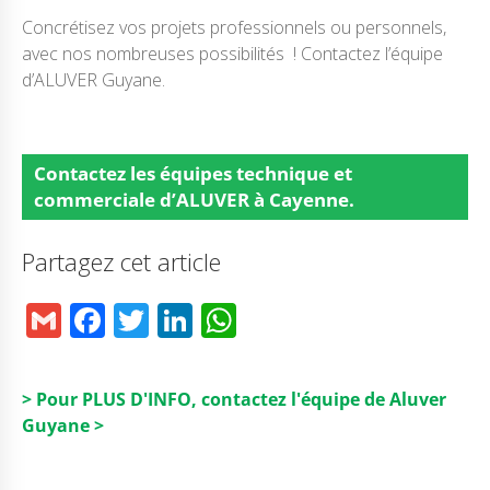
Concrétisez vos projets professionnels ou personnels,
avec nos nombreuses possibilités ! Contactez l’équipe
d’ALUVER Guyane.
Contactez
les équipes technique et
commerciale d’ALUVER à Cayenne.
Partagez cet article
G
F
T
Li
W
m
a
w
n
h
ai
c
it
k
a
> Pour PLUS D'INFO, contactez l'équipe de Aluver
l
e
t
e
ts
Guyane >
b
e
dI
A