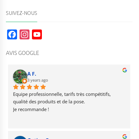
SUIVEZ-NOUS
F
In
Y
a
st
o
c
a
u
AVIS GOOGLE
e
g
T
b
r
u
A F.
o
3 years ago
a
b
o
m
e
Equipe professionnelle, tarifs très compétitifs, 
k
qualité des produits et de la pose.
Je recommande !