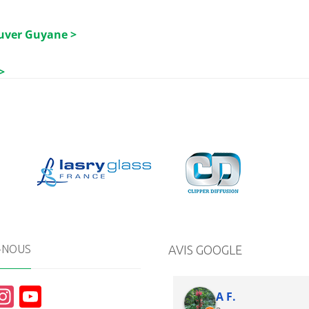
luver Guyane >
>
-NOUS
AVIS GOOGLE
In
Y
A F.