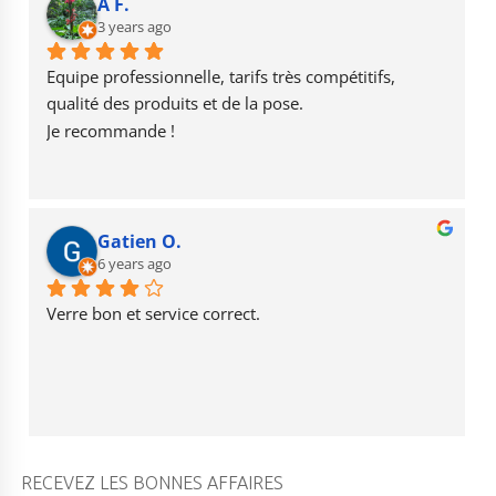
b
r
u
A F.
o
3 years ago
a
b
o
m
e
Equipe professionnelle, tarifs très compétitifs, 
k
qualité des produits et de la pose.
Je recommande !
Gatien O.
6 years ago
Verre bon et service correct.
RECEVEZ LES BONNES AFFAIRES