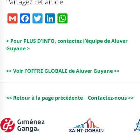
Partagez cet article
G
F
T
Li
W
m
a
w
n
h
ai
c
it
k
a
> Pour PLUS D'INFO, contactez l'équipe de Aluver
l
e
t
e
ts
Guyane >
b
e
dI
A
o
r
n
p
>> Voir l'OFFRE GLOBALE de Aluver Guyane >>
o
p
k
<< Retour à la page précédente
Contactez-nous >>