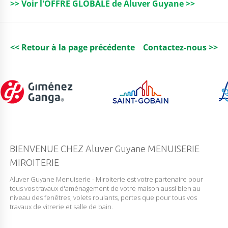
>> Voir l'OFFRE GLOBALE de Aluver Guyane >>
o
p
k
<< Retour à la page précédente
Contactez-nous >>
BIENVENUE CHEZ Aluver Guyane MENUISERIE
MIROITERIE
Aluver Guyane Menuiserie - Miroiterie est votre partenaire pour
tous vos travaux d'aménagement de votre maison aussi bien au
niveau des fenêtres, volets roulants, portes que pour tous vos
travaux de vitrerie et salle de bain.