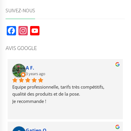
SUIVEZ-NOUS
F
In
Y
a
st
o
c
a
u
AVIS GOOGLE
e
g
T
b
r
u
A F.
o
3 years ago
a
b
o
m
e
Equipe professionnelle, tarifs très compétitifs, 
k
qualité des produits et de la pose.
Je recommande !
Gatien O.