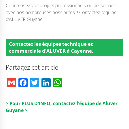
Concrétisez vos projets professionnels ou personnels,
avec nos nombreuses possibilités ! Contactez l’équipe
d’ALUVER Guyane.
Contactez
les équipes technique et
commerciale d’ALUVER à Cayenne.
Partagez cet article
G
F
T
Li
W
m
a
w
n
h
ai
c
it
k
a
> Pour PLUS D'INFO, contactez l'équipe de Aluver
l
e
t
e
ts
Guyane >
b
e
dI
A
o
r
n
p