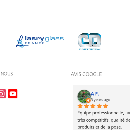
-NOUS
AVIS GOOGLE
In
Y
A F.
st
o
3 years ago
a
u
Equipe professionnelle, tari
g
T
très compétitifs, qualité de
produits et de la pose.