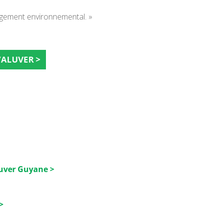
agement environnemental. »
d’ALUVER >
luver Guyane >
>