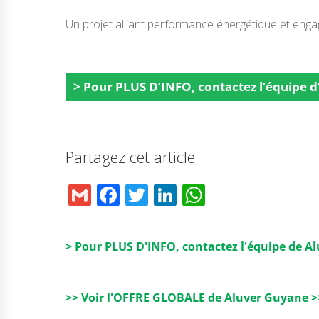
Un projet alliant performance énergétique et eng
> Pour PLUS D’INFO, contactez l’équipe 
Partagez cet article
G
F
T
Li
W
m
a
w
n
h
ai
c
it
k
a
> Pour PLUS D'INFO, contactez l'équipe de A
l
e
t
e
ts
b
e
dI
A
>> Voir l'OFFRE GLOBALE de Aluver Guyane >
o
r
n
p