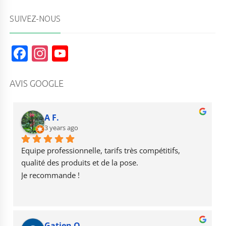
SUIVEZ-NOUS
F
In
Y
a
st
o
c
a
u
AVIS GOOGLE
e
g
T
b
r
u
A F.
o
3 years ago
a
b
o
m
e
Equipe professionnelle, tarifs très compétitifs, 
k
qualité des produits et de la pose.
Je recommande !
Gatien O.