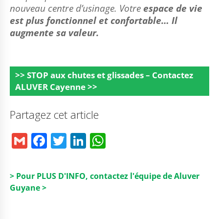
nouveau centre d’usinage. Votre
espace de vie
est plus fonctionnel et confortable… Il
augmente sa valeur.
>> STOP aux chutes et glissades – Contactez
ALUVER Cayenne >>
Partagez cet article
G
F
T
Li
W
m
a
w
n
h
ai
c
it
k
a
> Pour PLUS D'INFO, contactez l'équipe de Aluver
l
e
t
e
ts
Guyane >
b
e
dI
A
o
r
n
p