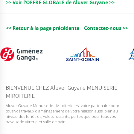
>> Voir l'OFFRE GLOBALE de Aluver Guyane >>
o
p
k
<< Retour à la page précédente
Contactez-nous >>
BIENVENUE CHEZ Aluver Guyane MENUISERIE
MIROITERIE
Aluver Guyane Menuiserie - Miroiterie est votre partenaire pour
tous vos travaux d'aménagement de votre maison aussi bien au
niveau des fenêtres, volets roulants, portes que pour tous vos
travaux de vitrerie et salle de bain.