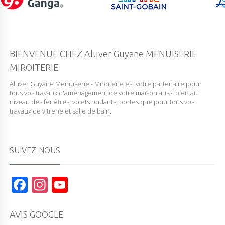
BIENVENUE CHEZ Aluver Guyane MENUISERIE
MIROITERIE
Aluver Guyane Menuiserie - Miroiterie est votre partenaire pour
tous vos travaux d'aménagement de votre maison aussi bien au
niveau des fenêtres, volets roulants, portes que pour tous vos
travaux de vitrerie et salle de bain.
SUIVEZ-NOUS
F
In
Y
a
st
o
c
a
u
AVIS GOOGLE