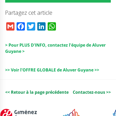
Partagez cet article
G
F
T
Li
W
m
a
w
n
h
ai
c
it
k
a
> Pour PLUS D'INFO, contactez l'équipe de Aluver
l
e
t
e
ts
Guyane >
b
e
dI
A
o
r
n
p
>> Voir l'OFFRE GLOBALE de Aluver Guyane >>
o
p
k
<< Retour à la page précédente
Contactez-nous >>