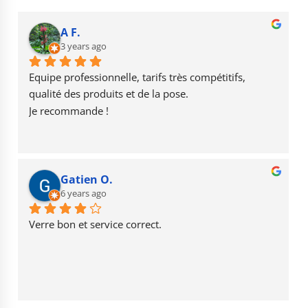
e
g
T
b
r
u
A F.
o
3 years ago
a
b
o
m
e
Equipe professionnelle, tarifs très compétitifs, 
k
qualité des produits et de la pose.
Je recommande !
Gatien O.
6 years ago
Verre bon et service correct.