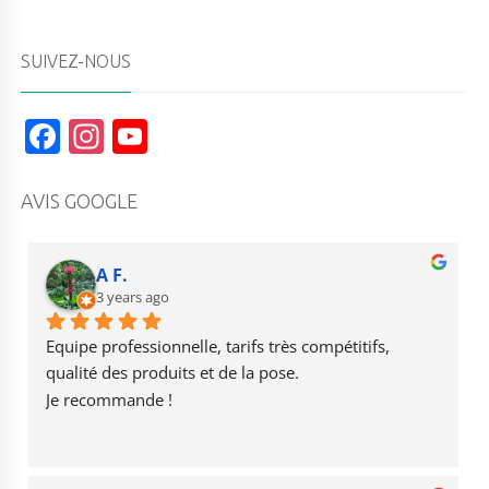
SUIVEZ-NOUS
F
In
Y
a
st
o
c
a
u
AVIS GOOGLE
e
g
T
b
r
u
A F.
o
3 years ago
a
b
o
m
e
Equipe professionnelle, tarifs très compétitifs, 
k
qualité des produits et de la pose.
Je recommande !