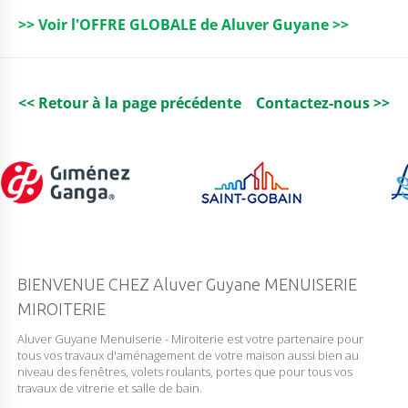
o
r
n
p
>> Voir l'OFFRE GLOBALE de Aluver Guyane >>
o
p
k
<< Retour à la page précédente
Contactez-nous >>
BIENVENUE CHEZ Aluver Guyane MENUISERIE
MIROITERIE
Aluver Guyane Menuiserie - Miroiterie est votre partenaire pour
tous vos travaux d'aménagement de votre maison aussi bien au
niveau des fenêtres, volets roulants, portes que pour tous vos
travaux de vitrerie et salle de bain.