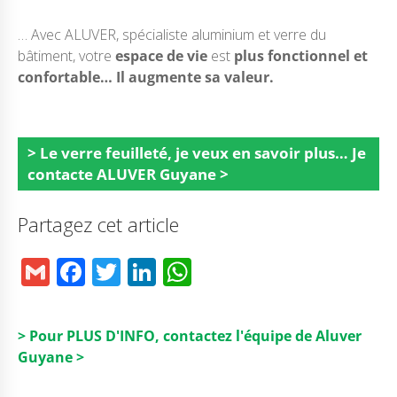
… Avec ALUVER, spécialiste aluminium et verre du
bâtiment, votre
espace de vie
est
plus fonctionnel et
confortable… Il augmente sa valeur.
> Le verre feuilleté, je veux en savoir plus… Je
contacte ALUVER Guyane >
Partagez cet article
G
F
T
Li
W
m
a
w
n
h
ai
c
it
k
a
> Pour PLUS D'INFO, contactez l'équipe de Aluver
l
e
t
e
ts
Guyane >
b
e
dI
A