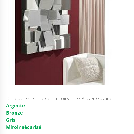
Découvrez le choix de miroirs chez Aluver Guyane :
Argente
Bronze
Gris
Miroir sécurisé