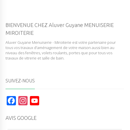
BIENVENUE CHEZ Aluver Guyane MENUISERIE
MIROITERIE
Aluver Guyane Menuiserie - Miroiterie est votre partenaire pour
tous vos travaux d'aménagement de votre maison aussi bien au
niveau des fenêtres, volets roulants, portes que pour tous vos
travaux de vitrerie et salle de bain.
SUIVEZ-NOUS
F
In
Y
a
st
o
c
a
u
AVIS GOOGLE
e
g
T