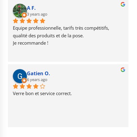
b
r
u
A F.
o
3 years ago
a
b
o
m
e
Equipe professionnelle, tarifs très compétitifs, 
k
qualité des produits et de la pose.
Je recommande !
Gatien O.
6 years ago
Verre bon et service correct.