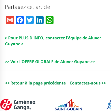
Partagez cet article
G
F
T
Li
W
m
a
w
n
h
ai
c
it
k
a
> Pour PLUS D'INFO, contactez l'équipe de Aluver
l
e
t
e
ts
Guyane >
b
e
dI
A
o
r
n
p
>> Voir l'OFFRE GLOBALE de Aluver Guyane >>
o
p
k
<< Retour à la page précédente
Contactez-nous >>