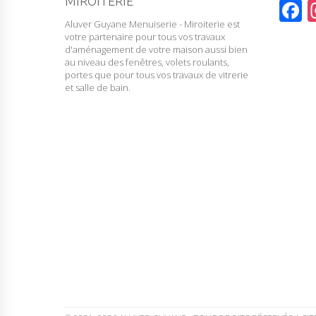
MIROITERIE
F
Aluver Guyane Menuiserie - Miroiterie est
a
votre partenaire pour tous vos travaux
c
d'aménagement de votre maison aussi bien
au niveau des fenêtres, volets roulants,
e
portes que pour tous vos travaux de vitrerie
et salle de bain.
b
o
o
k