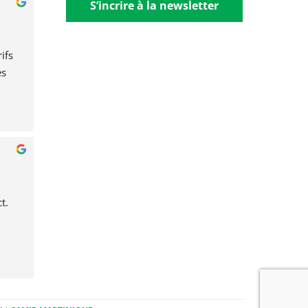
S’incrire à la newsletter
fs 
s 
t.