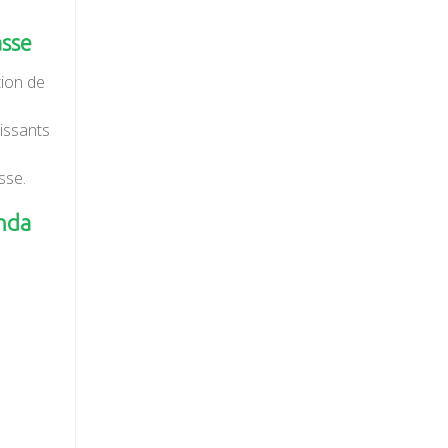
asse
tion de
lissants
sse.
nda