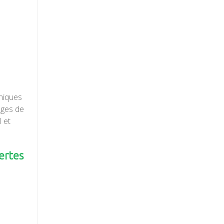
hniques
ages de
 et
ertes