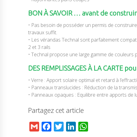
BON À SAVOIR … avant de construire
• Pas besoin de posséder un permis de construire
travaux suffit.
• Les vérandas Technal sont parfaitement compatibl
2 et 3 rails
• Technal propose une large gamme de couleurs 
DES REMPLISSAGES À LA CARTE pour 
• Verre : Apport solaire optimal et retard à l’effract
• Panneaux translucides : Réduction de la transmis
• Panneaux opaques : Equilibre entre apports de lu
Partagez cet article
G
F
T
Li
W
m
a
w
n
h