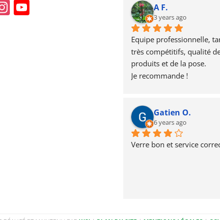
In
Y
A F.
st
o
3 years ago
a
u
Equipe professionnelle, tari
g
T
très compétitifs, qualité de
produits et de la pose.
r
u
Je recommande !
a
b
m
e
Gatien O.
6 years ago
Verre bon et service correc