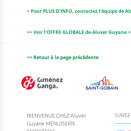
ai
c
it
k
a
> Pour PLUS D'INFO, contactez l'équipe de A
l
e
t
e
ts
b
e
dI
A
>> Voir l'OFFRE GLOBALE de Aluver Guyane >
o
r
n
p
o
p
k
<< Retour à la page précédente
BIENVENUE CHEZ Aluver
SUIVEZ
Guyane MENUISERIE