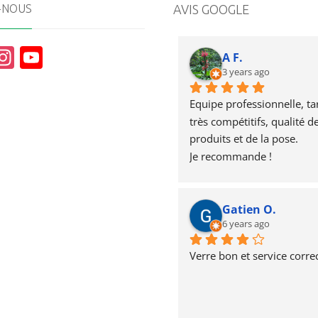
-NOUS
AVIS GOOGLE
In
Y
A F.
st
o
3 years ago
a
u
Equipe professionnelle, tari
g
T
très compétitifs, qualité de
produits et de la pose.
r
u
Je recommande !
a
b
m
e
Gatien O.
6 years ago
Verre bon et service correc