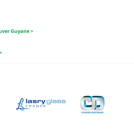
luver Guyane >
>