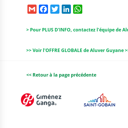
G
F
T
Li
W
m
a
w
n
h
ai
c
it
k
a
> Pour PLUS D'INFO, contactez l'équipe de A
l
e
t
e
ts
b
e
dI
A
>> Voir l'OFFRE GLOBALE de Aluver Guyane >
o
r
n
p
o
p
k
<< Retour à la page précédente