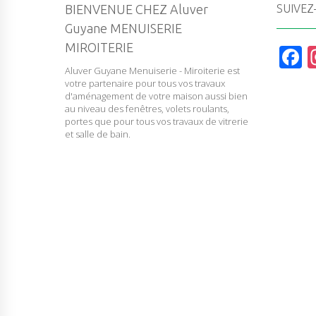
BIENVENUE CHEZ Aluver
SUIVEZ
Guyane MENUISERIE
MIROITERIE
F
Aluver Guyane Menuiserie - Miroiterie est
a
votre partenaire pour tous vos travaux
c
d'aménagement de votre maison aussi bien
au niveau des fenêtres, volets roulants,
e
portes que pour tous vos travaux de vitrerie
et salle de bain.
b
o
o
k