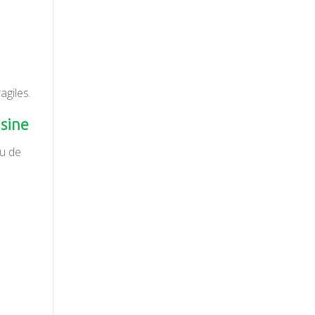
agiles.
isine
ou de