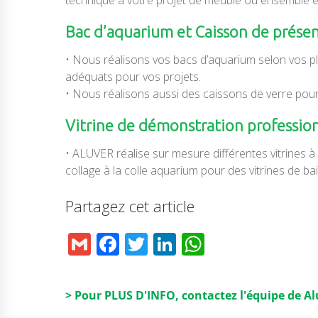
Bac d’aquarium et Caisson de présen
• Nous réalisons vos bacs d’aquarium selon vos pl
adéquats pour vos projets.
• Nous réalisons aussi des caissons de verre pour
Vitrine de démonstration professio
• ALUVER réalise sur mesure différentes vitrines à
collage à la colle aquarium pour des vitrines de ba
Partagez cet article
G
F
T
Li
W
m
a
w
n
h
ai
c
it
k
a
> Pour PLUS D'INFO, contactez l'équipe de A
l
e
t
e
ts