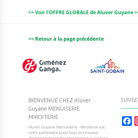
b
e
dI
A
>> Voir l'OFFRE GLOBALE de Aluver Guyane >
o
r
n
p
o
p
k
<< Retour à la page précédente
BIENVENUE CHEZ Aluver
SUIVEZ
Guyane MENUISERIE
MIROITERIE
F
Aluver Guyane Menuiserie - Miroiterie est
a
votre partenaire pour tous vos travaux
d'aménagement de votre maison aussi bien