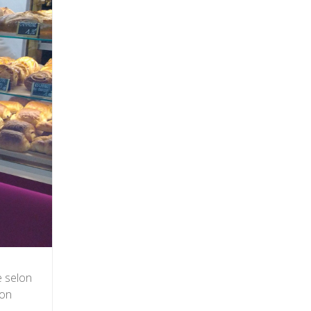
e selon
ion