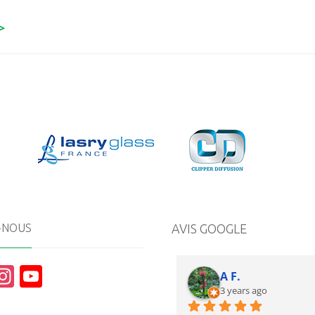
>
-NOUS
AVIS GOOGLE
In
Y
A F.
st
o
3 years ago