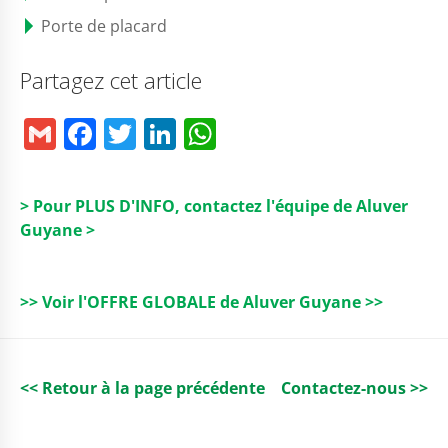
Porte de placard
Partagez cet article
G
F
T
Li
W
m
a
w
n
h
ai
c
it
k
a
> Pour PLUS D'INFO, contactez l'équipe de Aluver
l
e
t
e
ts
Guyane >
b
e
dI
A
o
r
n
p
>> Voir l'OFFRE GLOBALE de Aluver Guyane >>
o
p
k
<< Retour à la page précédente
Contactez-nous >>