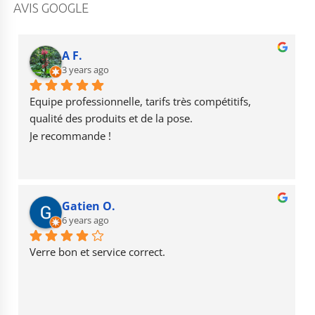
c
a
u
AVIS GOOGLE
e
g
T
b
r
u
A F.
o
3 years ago
a
b
o
m
e
Equipe professionnelle, tarifs très compétitifs, 
k
qualité des produits et de la pose.
Je recommande !
Gatien O.
6 years ago
Verre bon et service correct.