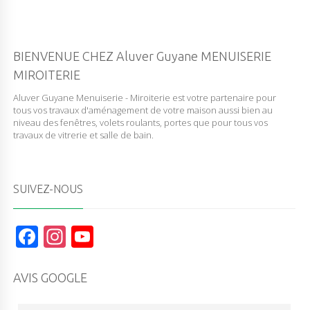
BIENVENUE CHEZ Aluver Guyane MENUISERIE
MIROITERIE
Aluver Guyane Menuiserie - Miroiterie est votre partenaire pour
tous vos travaux d'aménagement de votre maison aussi bien au
niveau des fenêtres, volets roulants, portes que pour tous vos
travaux de vitrerie et salle de bain.
SUIVEZ-NOUS
F
In
Y
a
st
o
c
a
u
AVIS GOOGLE
e
g
T