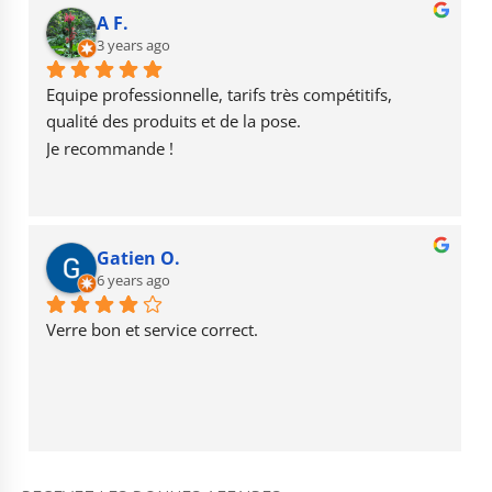
b
r
u
A F.
o
3 years ago
a
b
o
m
e
Equipe professionnelle, tarifs très compétitifs, 
k
qualité des produits et de la pose.
Je recommande !
Gatien O.
6 years ago
Verre bon et service correct.