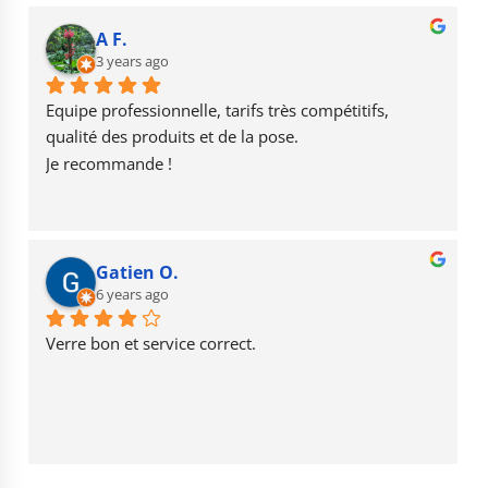
e
g
T
b
r
u
A F.
o
3 years ago
a
b
o
m
e
Equipe professionnelle, tarifs très compétitifs, 
k
qualité des produits et de la pose.
Je recommande !
Gatien O.
6 years ago
Verre bon et service correct.