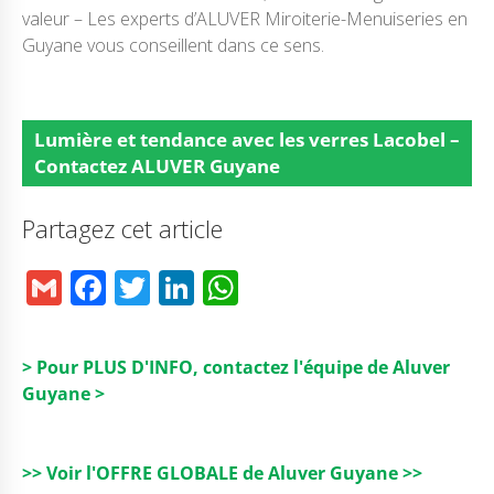
valeur – Les experts d’ALUVER Miroiterie-Menuiseries en
Guyane vous conseillent dans ce sens.
Lumière et tendance avec les verres Lacobel –
Contactez ALUVER Guyane
Partagez cet article
G
F
T
Li
W
m
a
w
n
h
ai
c
it
k
a
> Pour PLUS D'INFO, contactez l'équipe de Aluver
l
e
t
e
ts
Guyane >
b
e
dI
A
o
r
n
p
>> Voir l'OFFRE GLOBALE de Aluver Guyane >>